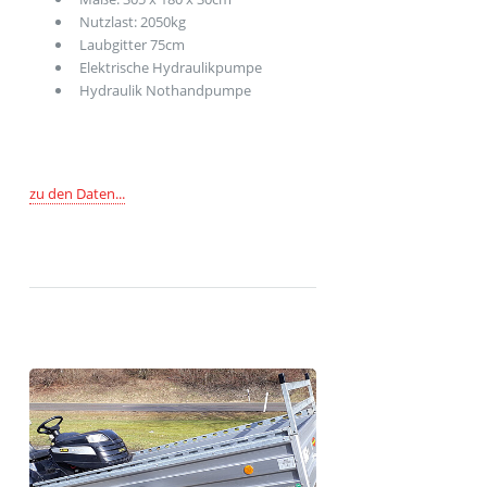
Nutzlast: 2050kg
Cookie Laufzeit:
Laubgitter 75cm
1 Jahr
Elektrische Hydraulikpumpe
Hydraulik Nothandpumpe
google_maps
Name:
zu den Daten...
maps
Anbieter:
Google LLC
Zweck:
Einbinden von interaktiven Google Karten
Cookie Laufzeit:
1 Jahr
Vimeo