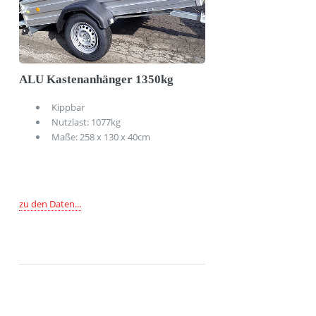
Name:
Vimeo
Anbieter:
Vimeo
ALU Kastenanhänger 1350kg
Zweck:
Um externe Videos einzubinden
Kippbar
Nutzlast: 1077kg
Cookie Laufzeit:
Maße: 258 x 130 x 40cm
1 Jahr
OpenStreetMap
zu den Daten...
Name:
ITEST01 OSM Group
Zweck:
Um die Karte richtig anzuzeigen
Cookie Laufzeit:
1 Jahr