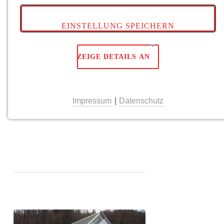
Rückwärtskipper 1500kg
EINSTELLUNG SPEICHERN
Handpumpe
Nutzlast: 1080kg
ZEIGE DETAILS AN
Maße: 271 x 151 x 33cm
NOTWENDIGE COOKIES
Impressum
|
Datenschutz
zu den Daten...
Notwendige Cookies ermöglichen grundlegende
Funktionen und sind für die einwandfreie Funktion
der Website erforderlich.
Einverständnis-Cookie
Name:
cookie_consent
Anbieter:
cookie_consent