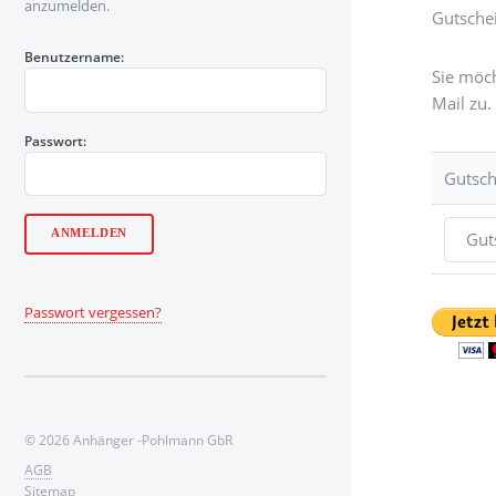
anzumelden.
Gutsche
Cookie
Laufzeit:
Benutzername:
1 Jahr
Sie möch
Mail zu.
Passwort:
STATISTIK
Gutsch
Statistik Cookies erfassen Informationen anonym.
Diese Informationen helfen uns zu verstehen, wie
unsere Besucher unsere Website nutzen.
Marketing
Passwort vergessen?
Anbieter:
Google
Zweck:
Analyse
© 2026 Anhänger -Pohlmann GbR
AGB
Cookie
Sitemap