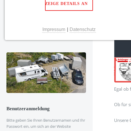
ZEIGE DETAILS AN
HÄUFIG GESTELLTE FRAGEN
KONTAKT
NOTWENDIGE COOKIES
Impressum
|
Datenschutz
Notwendige Cookies ermöglichen grundlegende
Funktionen und sind für die einwandfreie Funktion
der Website erforderlich.
Einverständnis-Cookie
Name:
cookie_consent
Egal ob 
Anbieter:
cookie_consent
Ob für s
Zweck:
Benutzeranmeldung
Dieser Cookie speichert die
Unsere 
Bitte geben Sie Ihren Benutzernamen und Ihr
ausgewählten Einverständnis-
Passwort ein, um sich an der Website
Optionen des Benutzers