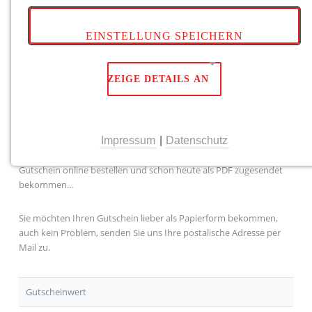
EINSTELLUNG SPEICHERN
Egal ob für Ihren
Traumurlaub
oder für Ihren
Wunschanhänger
...
ZEIGE DETAILS AN
Ob für sie selbst oder für Freunde und Verwandte..
Unsere Gutscheine zu jedem Anlass,
Geburtstage
,
Weihnachten
NOTWENDIGE COOKIES
oder einfach
zwischendurch!
Impressum
|
Datenschutz
Notwendige Cookies ermöglichen grundlegende
Funktionen und sind für die einwandfreie Funktion
Gutschein online bestellen und schon heute als PDF zugesendet
der Website erforderlich.
bekommen...
Einverständnis-Cookie
Sie möchten Ihren Gutschein lieber als Papierform bekommen,
auch kein Problem, senden Sie uns Ihre postalische Adresse per
Name:
Mail zu.
cookie_consent
Anbieter:
Gutscheinwert
cookie_consent